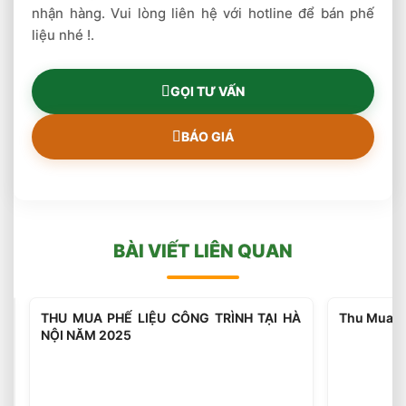
nhận hàng. Vui lòng liên hệ với hotline để bán phế
liệu nhé !.
GỌI TƯ VẤN
BÁO GIÁ
BÀI VIẾT LIÊN QUAN
Thu
THU MUA PHẾ LIỆU CÔNG TRÌNH TẠI HÀ
Thu Mua Ph
Mua
NỘI NĂM 2025
Phế
Liệu
Công
Trình