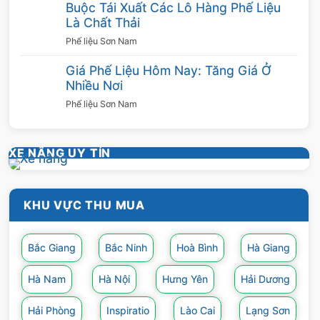
Buộc Tái Xuất Các Lô Hàng Phế Liệu
Là Chất Thải
Phế liệu Sơn Nam
Giá Phế Liệu Hôm Nay: Tăng Giá Ở
Nhiều Nơi
Phế liệu Sơn Nam
XE NÂNG UY TÍN
KHU VỰC THU MUA
Bắc Giang
Bắc Ninh
Hoà Bình
Hà Giang
Hà Nam
Hà Nội
Hưng Yên
Hải Dương
Hải Phòng
Inspiratio
Lào Cai
Lạng Sơn