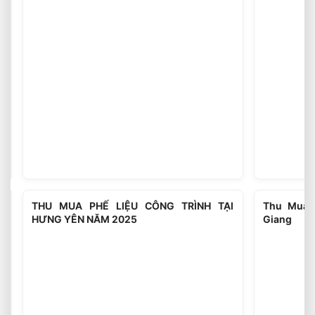
Tại
Hà
Giang
Giá
THU MUA PHẾ LIỆU CÔNG TRÌNH TẠI
Thu Mua P
Phế
HƯNG YÊN NĂM 2025
Giang
Liệu
Sẽ
Tăng
Mạnh
Trong
Năm
2025