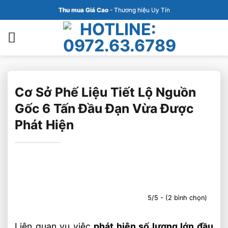
Bỏ
Thu mua Giá Cao
- Thương hiệu Uy Tín
qua
nội
dung
Cơ Sở Phế Liệu Tiết Lộ Nguồn
Gốc 6 Tấn Đầu Đạn Vừa Được
Phát Hiện
5/5 - (2 bình chọn)
Liên quan vụ việc
phát hiện số lượng lớn đầu