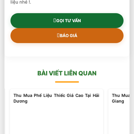
liệu nhé !.
GỌI TƯ VẤN
BÁO GIÁ
BÀI VIẾT LIÊN QUAN
Thu
Thu Mua Phế Liệu Thiếc Giá Cao Tại Hải
Thu Mua P
Mua
Dương
Giang
Phế
Liệu
Thiếc
Giá
Cao