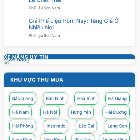
Phế liệu Sơn Nam
Giá Phế Liệu Hôm Nay: Tăng Giá Ở
Nhiều Nơi
Phế liệu Sơn Nam
XE NÂNG UY TÍN
KHU VỰC THU MUA
Bắc Giang
Bắc Ninh
Hoà Bình
Hà Giang
Hà Nam
Hà Nội
Hưng Yên
Hải Dương
Hải Phòng
Inspiratio
Lào Cai
Lạng Sơn
Nam Định
Ninh Bình
Phú Thọ
Quảng Ninh