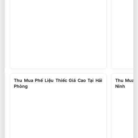
Tại
Hà
Nội
Thu
Thu Mua Phế Liệu Thiếc Giá Cao Tại Hải
Thu Mua P
Mua
Phòng
Ninh
Phế
Liệu
Thiếc
Giá
Cao
Tại
Thái
Nguyên