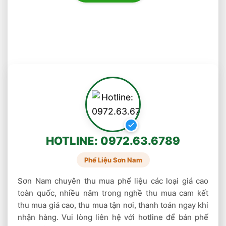
gia công thành các sản phẩm, vật dụng. Khi
thu mua phế liệu thiếc này vè tái chế sẽ dễ
dàng nung chảy để gia công. Chính vì thế giá
thu mua thiếc phế liệu loại này sẽ cao hơn.
Ngoài ra Sơn Nam còn mau các loại phế liệu
khác, quý khách xem tại đây
Thu Mua Phế Liệu Inox
,
Thu Mua Phế Liệu
Đồng
,
Thu Mua Phế Liệu Nhôm
,
Thu Mua
Phế Liệu Sắt
,
Thu Mua Phế Liệu Nhựa
,
Thu
HOTLINE: 0972.63.6789
Mua Phế Liệu Thép
Phế Liệu Sơn Nam
Sơn Nam chuyên thu mua phế liệu các loại giá cao
toàn quốc, nhiều năm trong nghề thu mua cam kết
thu mua giá cao, thu mua tận nơi, thanh toán ngay khi
nhận hàng. Vui lòng liên hệ với hotline để bán phế