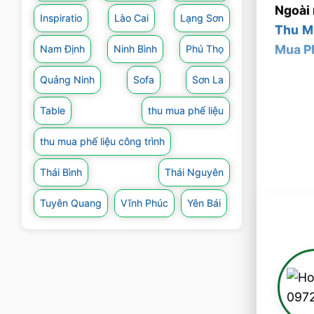
Ngoài 
Inspiratio
Lào Cai
Lạng Sơn
Thu M
Mua P
Nam Định
Ninh Bình
Phú Thọ
Quảng Ninh
Sofa
Sơn La
Table
thu mua phế liệu
thu mua phế liệu công trình
Thái Bình
Thái Nguyên
Tuyên Quang
Vĩnh Phúc
Yên Bái