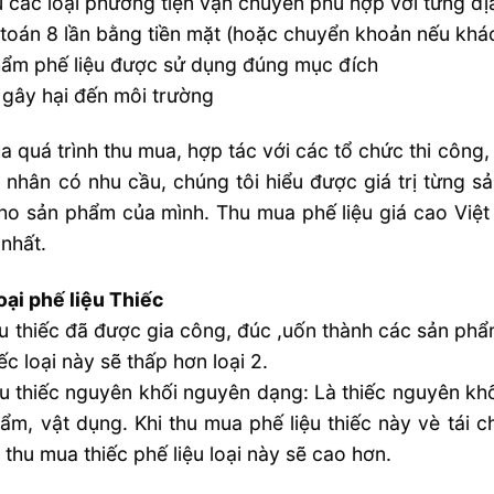
 các loại phương tiện vận chuyển phù hợp với từng đị
toán 8 lần bằng tiền mặt (hoặc chuyển khoản nếu khá
ẩm phế liệu được sử dụng đúng mục đích
gây hại đến môi trường
ua quá trình thu mua, hợp tác với các tổ chức thi công
 nhân có nhu cầu, chúng tôi hiểu được giá trị từng s
ho sản phẩm của mình. Thu mua phế liệu giá cao Việ
nhất.
oại phế liệu Thiếc
ệu thiếc đã được gia công, đúc ,uốn thành các sản phẩ
iếc loại này sẽ thấp hơn loại 2.
ệu thiếc nguyên khối nguyên dạng: Là thiếc nguyên khố
ẩm, vật dụng. Khi thu mua phế liệu thiếc này vè tái 
á thu mua thiếc phế liệu loại này sẽ cao hơn.