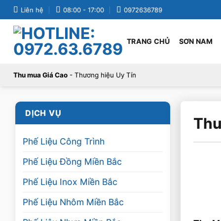
Bỏ
Liên hệ
08:00 - 17:00
0972636789
qua
nội
TRANG CHỦ
SƠN NAM
dung
Thu mua Giá Cao
- Thương hiệu Uy Tín
DỊCH VỤ
Thu
Phế Liệu Công Trình
Phế Liệu Đồng Miền Bắc
Phế Liệu Inox Miền Bắc
Phế Liệu Nhôm Miền Bắc