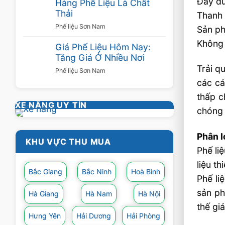
Đầy đủ
Hàng Phế Liệu Là Chất
Thải
Thanh 
Phế liệu Sơn Nam
Sản ph
Không 
Giá Phế Liệu Hôm Nay:
Tăng Giá Ở Nhiều Nơi
Trải q
Phế liệu Sơn Nam
các cá
thấp c
XE NÂNG UY TÍN
chóng 
Phân l
KHU VỰC THU MUA
Phế li
liệu th
Bắc Giang
Bắc Ninh
Hoà Bình
Phế li
sản ph
Hà Giang
Hà Nam
Hà Nội
thế gi
Hưng Yên
Hải Dương
Hải Phòng