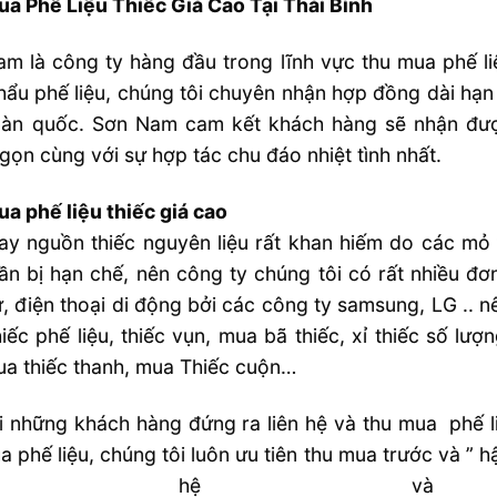
a Phế Liệu Thiếc Giá Cao Tại Thái Bình
m là công ty hàng đầu trong lĩnh vực thu mua phế li
hẩu phế liệu, chúng tôi chuyên nhận hợp đồng dài hạn t
oàn quốc. Sơn Nam cam kết khách hàng sẽ nhận đượ
gọn cùng với sự hợp tác chu đáo nhiệt tình nhất.
a phế liệu thiếc giá cao
ay nguồn thiếc nguyên liệu rất khan hiếm do các mỏ t
ần bị hạn chế, nên công ty chúng tôi có rất nhiều đ
ử, điện thoại di động bởi các công ty samsung, LG .. n
iếc phế liệu, thiếc vụn, mua bã thiếc, xỉ thiếc số lượ
a thiếc thanh, mua Thiếc cuộn…
i những khách hàng đứng ra liên hệ và thu mua phế l
a phế liệu, chúng tôi luôn ưu tiên thu mua trước và ”
iên hệ và