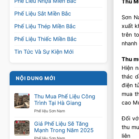
Phế Liêu Nhựa Miền Bắc
Thu Mu
Phế Liệu Sắt Miền Bắc
Sơn Na
xuất k
Phế Liệu Thép Miền Bắc
trên t
Phế Liệu Thiếc Miền Bắc
nhanh 
Tin Tức Và Sự Kiện Mới
Thu mu
Hiện n
thác d
NỘI DUNG MỚI
điện t
mua th
Thu Mua Phế Liệu Công
cao Mu
Trình Tại Hà Giang
Phế liệu Sơn Nam
Đối vớ
Giá Phế Liệu Sẽ Tăng
thu mu
Mạnh Trong Năm 2025
l
Phế liệu Sơn Nam