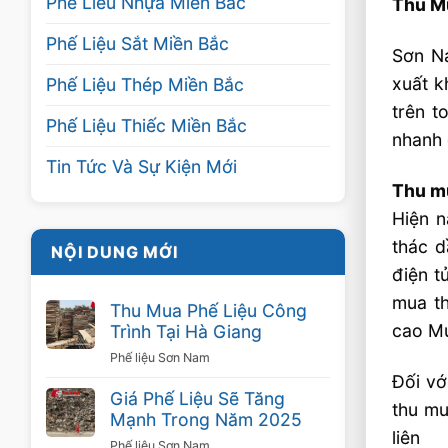
Phế Liêu Nhựa Miền Bắc
Thu Mu
Phế Liệu Sắt Miền Bắc
Sơn Na
xuất k
Phế Liệu Thép Miền Bắc
trên t
Phế Liệu Thiếc Miền Bắc
nhanh 
Tin Tức Và Sự Kiện Mới
Thu mu
Hiện n
thác d
NỘI DUNG MỚI
điện t
mua th
Thu Mua Phế Liệu Công
cao Mu
Trình Tại Hà Giang
Phế liệu Sơn Nam
Đối vớ
Giá Phế Liệu Sẽ Tăng
thu mu
Mạnh Trong Năm 2025
l
Phế liệu Sơn Nam