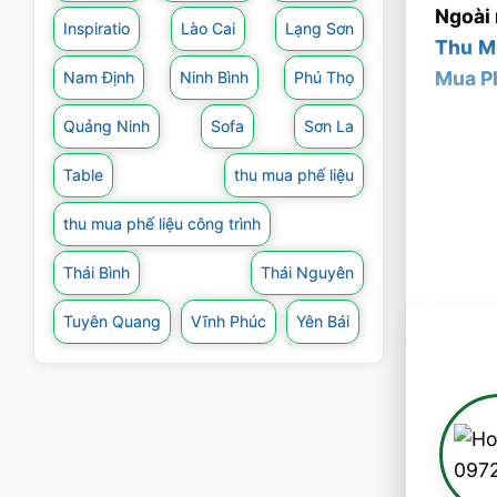
Ngoài 
Inspiratio
Lào Cai
Lạng Sơn
Thu M
Mua P
Nam Định
Ninh Bình
Phú Thọ
Quảng Ninh
Sofa
Sơn La
Table
thu mua phế liệu
thu mua phế liệu công trình
Thái Bình
Thái Nguyên
Tuyên Quang
Vĩnh Phúc
Yên Bái