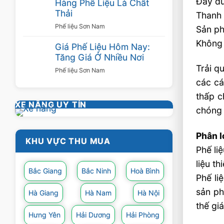
Đầy đủ
Hàng Phế Liệu Là Chất
Thải
Thanh 
Phế liệu Sơn Nam
Sản ph
Không 
Giá Phế Liệu Hôm Nay:
Tăng Giá Ở Nhiều Nơi
Trải q
Phế liệu Sơn Nam
các cá
thấp c
XE NÂNG UY TÍN
chóng 
Phân l
KHU VỰC THU MUA
Phế li
liệu th
Bắc Giang
Bắc Ninh
Hoà Bình
Phế li
sản ph
Hà Giang
Hà Nam
Hà Nội
thế gi
Hưng Yên
Hải Dương
Hải Phòng