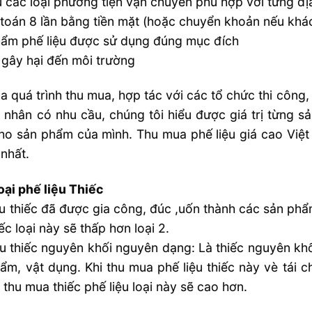
 các loại phương tiện vận chuyển phù hợp với từng đị
toán 8 lần bằng tiền mặt (hoặc chuyển khoản nếu khá
ẩm phế liệu được sử dụng đúng mục đích
gây hại đến môi trường
ua quá trình thu mua, hợp tác với các tổ chức thi công
 nhân có nhu cầu, chúng tôi hiểu được giá trị từng s
ho sản phẩm của mình. Thu mua phế liệu giá cao Việ
nhất.
oại phế liệu Thiếc
ệu thiếc đã được gia công, đúc ,uốn thành các sản phẩ
iếc loại này sẽ thấp hơn loại 2.
ệu thiếc nguyên khối nguyên dạng: Là thiếc nguyên khố
ẩm, vật dụng. Khi thu mua phế liệu thiếc này vè tái 
á thu mua thiếc phế liệu loại này sẽ cao hơn.