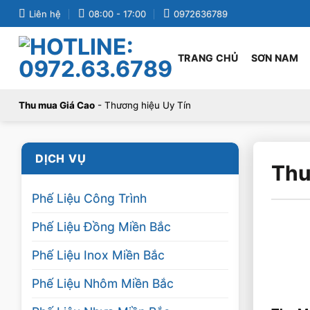
Bỏ
Liên hệ
08:00 - 17:00
0972636789
qua
nội
TRANG CHỦ
SƠN NAM
dung
Thu mua Giá Cao
- Thương hiệu Uy Tín
DỊCH VỤ
Thu
Phế Liệu Công Trình
Phế Liệu Đồng Miền Bắc
Phế Liệu Inox Miền Bắc
Phế Liệu Nhôm Miền Bắc