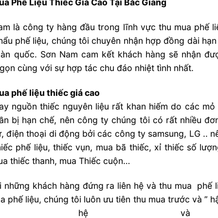
a Phế Liệu Thiếc Giá Cao Tại Bắc Giang
m là công ty hàng đầu trong lĩnh vực thu mua phế li
hẩu phế liệu, chúng tôi chuyên nhận hợp đồng dài hạn t
oàn quốc. Sơn Nam cam kết khách hàng sẽ nhận đượ
gọn cùng với sự hợp tác chu đáo nhiệt tình nhất.
a phế liệu thiếc giá cao
ay nguồn thiếc nguyên liệu rất khan hiếm do các mỏ t
ần bị hạn chế, nên công ty chúng tôi có rất nhiều đ
ử, điện thoại di động bởi các công ty samsung, LG .. n
iếc phế liệu, thiếc vụn, mua bã thiếc, xỉ thiếc số lượ
a thiếc thanh, mua Thiếc cuộn…
i những khách hàng đứng ra liên hệ và thu mua phế l
a phế liệu, chúng tôi luôn ưu tiên thu mua trước và ”
iên hệ và