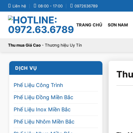
Bỏ
Liên hệ
08:00 - 17:00
0972636789
qua
nội
TRANG CHỦ
SƠN NAM
dung
Thu mua Giá Cao
- Thương hiệu Uy Tín
DỊCH VỤ
Thu
Phế Liệu Công Trình
Phế Liệu Đồng Miền Bắc
Phế Liệu Inox Miền Bắc
Phế Liệu Nhôm Miền Bắc