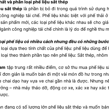
hất và phân loại phế liệu sắt thép
ệu sắt thép
là phần bị bỏ đi trong quá trình sử dụng 
công nghiệp tái chế. Phế liệu khác biệt với phế thải 
sản phẩm mới, các loại phế liệu khác nhau sẽ cho giá t
Ngành công nghiệp tái chế chính là lý do để nghề thu mu
oại phế liệu có nhiều cách nhưng đều có những bước
 loại dựa theo tính chất của phế liệu: phế liệu dùng để 
 loại theo thành phần tạo nên phế liệu: Sắt thép, nhôm ,
am
tập trung rất nhiều điểm, cơ sở thu mua phế liệu s
ỉ đơn giản là muốn bán đi một vài món đồ hư trong nh
 chai dạo hay vựa ve chai gần nhà là được. Nhưng nế
ởng – nhà máy tháo dỡ, động cơ xe, xác xe hay xác t
được.
n đang có số lượng lớn phế liệu sắt thép và muốn bán 