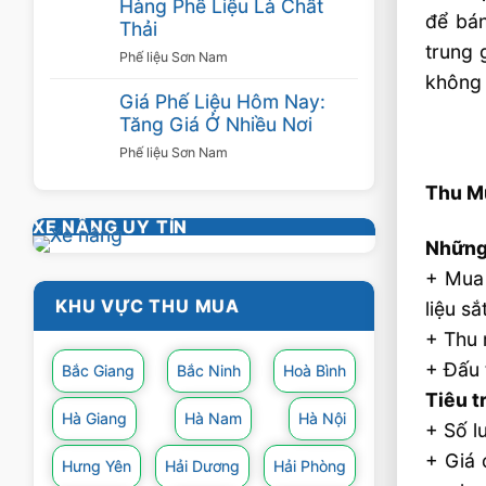
Hàng Phế Liệu Là Chất
để bán
Thải
trung 
Phế liệu Sơn Nam
không 
Giá Phế Liệu Hôm Nay:
Tăng Giá Ở Nhiều Nơi
Phế liệu Sơn Nam
Thu Mu
XE NÂNG UY TÍN
Những 
+ Mua 
KHU VỰC THU MUA
liệu s
+ Thu 
+ Đấu 
Bắc Giang
Bắc Ninh
Hoà Bình
Tiêu t
Hà Giang
Hà Nam
Hà Nội
+ Số l
+ Giá 
Hưng Yên
Hải Dương
Hải Phòng