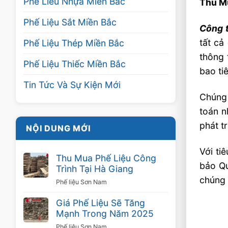
Phế Liêu Nhựa Miền Bắc
Thu Mu
Phế Liệu Sắt Miền Bắc
Công 
tất cả
Phế Liệu Thép Miền Bắc
thông 
Phế Liệu Thiếc Miền Bắc
bao ti
Tin Tức Và Sự Kiện Mới
Chúng
toán n
phát tr
NỘI DUNG MỚI
Với ti
Thu Mua Phế Liệu Công
bảo Qu
Trình Tại Hà Giang
chúng 
Phế liệu Sơn Nam
Giá Phế Liệu Sẽ Tăng
Mạnh Trong Năm 2025
Phế liệu Sơn Nam