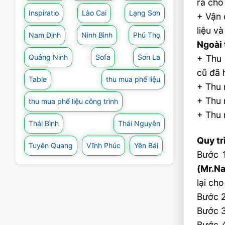
ra cho
Inspiratio
Lào Cai
Lạng Sơn
+ Vận 
liệu v
Nam Định
Ninh Bình
Phú Thọ
Ngoài 
Quảng Ninh
Sofa
Sơn La
+ Thu 
cũ đã
Table
thu mua phế liệu
+ Thu 
+ Thu 
thu mua phế liệu công trình
+ Thu 
Thái Bình
Thái Nguyên
Quy tr
Tuyên Quang
Vĩnh Phúc
Yên Bái
Bước 1
(Mr.N
lại ch
Bước 2
Bước 3
Bước 4