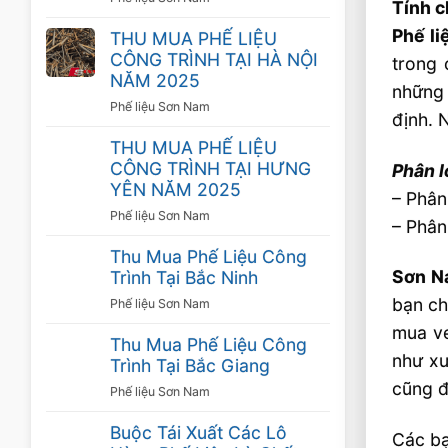
Tính c
Phế li
THU MUA PHẾ LIỆU
CÔNG TRÌNH TẠI HÀ NỘI
trong 
NĂM 2025
những 
Phế liệu Sơn Nam
định. 
THU MUA PHẾ LIỆU
CÔNG TRÌNH TẠI HƯNG
Phân l
YÊN NĂM 2025
– Phân
Phế liệu Sơn Nam
– Phân
Thu Mua Phế Liệu Công
Sơn N
Trình Tại Bắc Ninh
bạn ch
Phế liệu Sơn Nam
mua ve
Thu Mua Phế Liệu Công
như xư
Trình Tại Bắc Giang
cũng 
Phế liệu Sơn Nam
Buộc Tái Xuất Các Lô
Các bạ