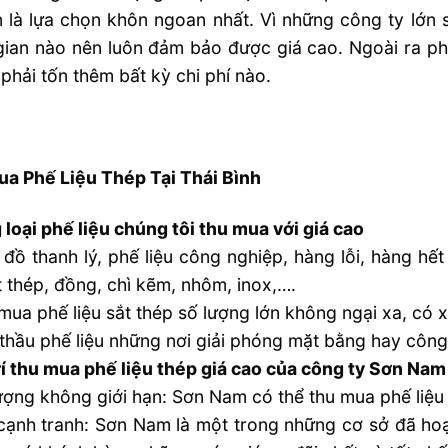
 là lựa chọn khôn ngoan nhất. Vì những công ty lớn 
gian nào nên luôn đảm bảo được giá cao. Ngoài ra p
phải tốn thêm bất kỳ chi phí nào.
a Phế Liệu Thép Tại Thái Bình
loại phế liệu chúng tôi thu mua với giá cao
đồ thanh lý, phế liệu công nghiệp, hàng lỗi, hàng hế
ắt thép, đồng, chì kẽm, nhôm, inox,….
mua phế liệu sắt thép số lượng lớn không ngại xa, có x
thầu phế liệu những nơi giải phóng mặt bằng hay công
rí thu mua phế liệu thép giá cao của công ty Sơn Nam
ượng không giới hạn: Sơn Nam có thể thu mua phế liệu 
cạnh tranh: Sơn Nam là một trong những cơ sở đã hoạ