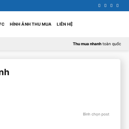
ỨC
HÌNH ẢNH THU MUA
LIÊN HỆ
Thu mua nhanh
toàn quốc
ình
Bình chọn post