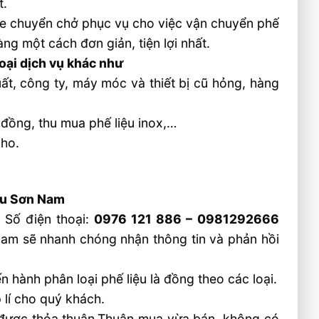
t.
e chuyển chở phục vụ cho việc vận chuyển phế
ng một cách đơn giản, tiện lợi nhất.
oại dịch vụ khác như
ất, công ty, máy móc và thiết bị cũ hỏng, hàng
 đồng, thu mua phế liệu inox,…
kho.
iệu Sơn Nam
 Số điện thoại:
0976 121 886 – 0981292666
am sẽ nhanh chóng nhận thông tin và phản hồi
n hành phân loại phế liệu là đồng theo các loại.
 lí cho quý khách.
t được thỏa thuận.Thuận mua vừa bán, không có