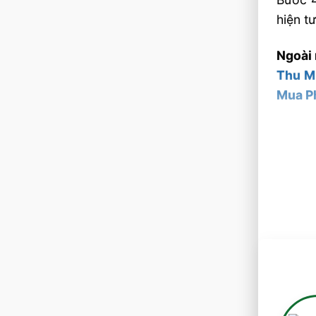
hiện t
Ngoài 
Thu M
Mua P