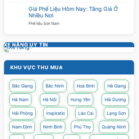
Giá Phế Liệu Hôm Nay: Tăng Giá Ở
Nhiều Nơi
Phế liệu Sơn Nam
XE NÂNG UY TÍN
KHU VỰC THU MUA
Bắc Giang
Bắc Ninh
Hoà Bình
Hà Giang
Hà Nam
Hà Nội
Hưng Yên
Hải Dương
Hải Phòng
Inspiratio
Lào Cai
Lạng Sơn
Nam Định
Ninh Bình
Phú Thọ
Quảng Ninh