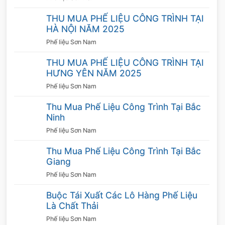
phế liệu đồng giá cao tại miền bắc? Nếu bạn
THU MUA PHẾ LIỆU CÔNG TRÌNH TẠI
có một số lượng lớn đồ phế liệu thì việc thanh
HÀ NỘI NĂM 2025
lý ở nơi thu mua giá cao chắc chắn đem lại lợi
Phế liệu Sơn Nam
ích to lớn.
THU MUA PHẾ LIỆU CÔNG TRÌNH TẠI
HƯNG YÊN NĂM 2025
Quy trình thu mua phế liệu đồng giá cao tại
Phế liệu Sơn Nam
Thu mua phế liệu Sơn Nam
Thu Mua Phế Liệu Công Trình Tại Bắc
Ninh
Bước 1: Khi có phế liệu cần bán, hãy cần
Phế liệu Sơn Nam
nhấc máy liên hệ Số điện thoại:
0976 121
886 – 0981292666 (Mr.Nam) / 0976 661
Thu Mua Phế Liệu Công Trình Tại Bắc
222 ( Mr.Sơn)
Thu mua phế liệu Sơn Nam sẽ
Giang
nhanh chóng nhận thông tin và phản hồi lại
Phế liệu Sơn Nam
cho quý khách.
Buộc Tái Xuất Các Lô Hàng Phế Liệu
Là Chất Thải
Bước 2: Nhân viên công ty đến tận nơi kiểm
Phế liệu Sơn Nam
tra chất lượng,tiến hành phân loại phế liệu là