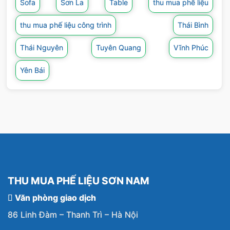
Sofa
Sơn La
Table
thu mua phế liệu
Quý khách có nhu cầu thanh lý hàng phế liệu
thu mua phế liệu công trình
Thái Bình
vui lòng liên hệ
0976.661.222 (Mr Sơn) –
0976.121.886
Thái Nguyên
Tuyên Quang
Vĩnh Phúc
(Mr Nam) –
0945.978.686
Yên Bái
THU MUA PHẾ LIỆU SƠN NAM
Văn phòng giao dịch
86 Linh Đàm – Thanh Trì – Hà Nội