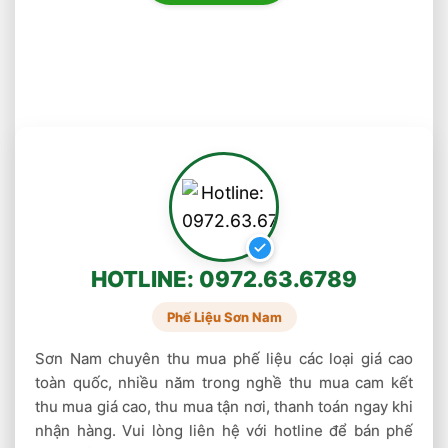
Ống tia âm cực, ống chân không, và
magnetron của các lò vi ba, bộ dẫn sóng
cho các bức xạ vi ba.
Tiền kim loại
Các đồ dùng nhà bếp, phòng ăn như dao,
thìa, chảo rán…bằng niken đều chứa đồng.
Các loại nhạc khí, đặc biệt là các loại nhạc
khí từ đồng thau.
HOTLINE: 0972.63.6789
Bạn có thể tận dụng những vật này để bán phế
liệu.
Phế Liệu Sơn Nam
Sơn Nam chuyên thu mua phế liệu các loại giá cao
Thị trường thu mua phế liệu đồng giá cao
toàn quốc, nhiều năm trong nghề thu mua cam kết
Thị trường
thu mua phế liệu đồng
những năm
thu mua giá cao, thu mua tận nơi, thanh toán ngay khi
gần đây rất sôi động, phát triển trên diện rộng
nhận hàng. Vui lòng liên hệ với hotline để bán phế
đặc biệt ở thị trường
Thái Bình
. Các cơ sở thu