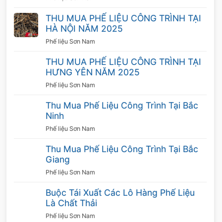
phế liệu đồng giá cao tại miền bắc? Nếu bạn
THU MUA PHẾ LIỆU CÔNG TRÌNH TẠI
có một số lượng lớn đồ phế liệu thì việc thanh
HÀ NỘI NĂM 2025
lý ở nơi thu mua giá cao chắc chắn đem lại lợi
Phế liệu Sơn Nam
ích to lớn.
THU MUA PHẾ LIỆU CÔNG TRÌNH TẠI
HƯNG YÊN NĂM 2025
Quy trình thu mua phế liệu đồng giá cao tại
Phế liệu Sơn Nam
Thu mua phế liệu Sơn Nam
Thu Mua Phế Liệu Công Trình Tại Bắc
Ninh
Bước 1: Khi có phế liệu cần bán, hãy cần
Phế liệu Sơn Nam
nhấc máy liên hệ Số điện thoại:
0976 121
886 – 0981292666 (Mr.Nam) / 0976 661
Thu Mua Phế Liệu Công Trình Tại Bắc
222 ( Mr.Sơn)
Thu mua phế liệu Sơn Nam sẽ
Giang
nhanh chóng nhận thông tin và phản hồi lại
Phế liệu Sơn Nam
cho quý khách.
Buộc Tái Xuất Các Lô Hàng Phế Liệu
Là Chất Thải
Bước 2: Nhân viên công ty đến tận nơi kiểm
Phế liệu Sơn Nam
tra chất lượng,tiến hành phân loại phế liệu là