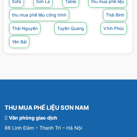
Sofa
Sơn La
Table
thu mua phế liệu
Quý khách có nhu cầu thanh lý hàng phế liệu
thu mua phế liệu công trình
Thái Bình
vui lòng liên hệ
0976.661.222 (Mr Sơn) –
0976.121.886
Thái Nguyên
Tuyên Quang
Vĩnh Phúc
(Mr Nam) –
0945.978.686
Yên Bái
THU MUA PHẾ LIỆU SƠN NAM
Văn phòng giao dịch
86 Linh Đàm – Thanh Trì – Hà Nội