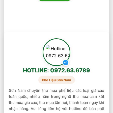
Ống tia âm cực, ống chân không, và
magnetron của các lò vi ba, bộ dẫn sóng
cho các bức xạ vi ba.
Tiền kim loại
Các đồ dùng nhà bếp, phòng ăn như dao,
thìa, chảo rán…bằng niken đều chứa đồng.
Các loại nhạc khí, đặc biệt là các loại nhạc
khí từ đồng thau.
HOTLINE: 0972.63.6789
Bạn có thể tận dụng những vật này để bán phế
liệu.
Phế Liệu Sơn Nam
Sơn Nam chuyên thu mua phế liệu các loại giá cao
Thị trường thu mua phế liệu đồng giá cao
toàn quốc, nhiều năm trong nghề thu mua cam kết
Thị trường
thu mua phế liệu đồng
những năm
thu mua giá cao, thu mua tận nơi, thanh toán ngay khi
gần đây rất sôi động, phát triển trên diện rộng
nhận hàng. Vui lòng liên hệ với hotline để bán phế
đặc biệt ở thị trường
Thái Bình
. Các cơ sở thu