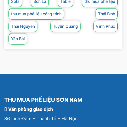
Sofa
Sơn La
Table
thu mua phế liệu
Ngoài dịch vụ thu mua phế liệu sắt, công ty
chúng tôi còn tiến hành thu mua các loại phế
thu mua phế liệu công trình
Thái Bình
liệu khác như đồng, hợp kim, vải, nhôm, innox,
Thái Nguyên
Tuyên Quang
Vĩnh Phúc
giấy, nhựa,… với mức giá cao.
Yên Bái
THU MUA PHẾ LIỆU SƠN NAM
Văn phòng giao dịch
86 Linh Đàm – Thanh Trì – Hà Nội