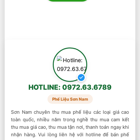
dát mỏng. Khi một thanh thiếc bị bẻ cong, âm
thanh nứt vỡ có thể nghe được do song tinh
của các tinh thể.
Hiện nay nguồn thiếc nguyên liệu rất khan
hiếm do các mỏ thiếc tự nhiên đã gần cạn kiệt
, sản lượng khai thác dần bị hạn chế, nên công
ty chúng tôi có rất nhiều đơn đề nghị cung cấp
thiếc sản xuất công nghiệp điện tử, điện thoại
di động bởi các công ty samsung, LG .. nên
HOTLINE: 0972.63.6789
chúng tôi nhận mua thiếc trên toàn quốc, mua
thiếc phế liệu, thiếc vụn, mua bã thiếc, xỉ thiếc
Phế Liệu Sơn Nam
số lượng lớn, thu mua thiếc giá cao, thu mua
Sơn Nam chuyên thu mua phế liệu các loại giá cao
thiec gia cao Mua thiếc thanh, mua Thiếc
toàn quốc, nhiều năm trong nghề thu mua cam kết
cuộn…
thu mua giá cao, thu mua tận nơi, thanh toán ngay khi
nhận hàng. Vui lòng liên hệ với hotline để bán phế