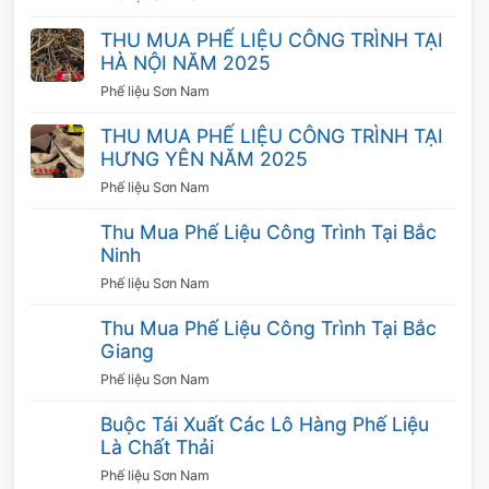
Thu mua nhanh chóng
THU MUA PHẾ LIỆU CÔNG TRÌNH TẠI
Quy trình thu mua được thực hiện một cách
HÀ NỘI NĂM 2025
nhanh chóng, có xe chuyên chở tiện lợi. Hình
Phế liệu Sơn Nam
thức thanh toán thuận tiện.
THU MUA PHẾ LIỆU CÔNG TRÌNH TẠI
HƯNG YÊN NĂM 2025
Quy trình thu mua sắt phế liệu giá cao
Phế liệu Sơn Nam
Để giúp cho cả người bán và người mua tiết
Thu Mua Phế Liệu Công Trình Tại Bắc
kiệm được thời gian, công ty Sơn Nam chúng
Ninh
tôi đã xây dựng quy trình mua phế liệu
Phế liệu Sơn Nam
sắt nhanh chóng, gọn lẹ mà vẫn đảm bảo tính
khoa học. Quy trình bao gồm 3 bước cụ thể
Thu Mua Phế Liệu Công Trình Tại Bắc
Giang
như sa
Phế liệu Sơn Nam
Bước 1: Khảo sát
Sau khi nhận được thông tin từ người bán thì
Buộc Tái Xuất Các Lô Hàng Phế Liệu
các nhân viên của chúng tôi sẽ ghi nhận và
Là Chất Thải
phản hồi thông tin. Nhân viên sẽ đến trực tiếp
Phế liệu Sơn Nam