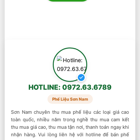
dát mỏng. Khi một thanh thiếc bị bẻ cong, âm
thanh nứt vỡ có thể nghe được do song tinh
của các tinh thể.
Hiện nay nguồn thiếc nguyên liệu rất khan
hiếm do các mỏ thiếc tự nhiên đã gần cạn kiệt
, sản lượng khai thác dần bị hạn chế, nên công
ty chúng tôi có rất nhiều đơn đề nghị cung cấp
thiếc sản xuất công nghiệp điện tử, điện thoại
di động bởi các công ty samsung, LG .. nên
HOTLINE: 0972.63.6789
chúng tôi nhận mua thiếc trên toàn quốc, mua
thiếc phế liệu, thiếc vụn, mua bã thiếc, xỉ thiếc
Phế Liệu Sơn Nam
số lượng lớn, thu mua thiếc giá cao, thu mua
Sơn Nam chuyên thu mua phế liệu các loại giá cao
thiec gia cao Mua thiếc thanh, mua Thiếc
toàn quốc, nhiều năm trong nghề thu mua cam kết
cuộn…
thu mua giá cao, thu mua tận nơi, thanh toán ngay khi
nhận hàng. Vui lòng liên hệ với hotline để bán phế