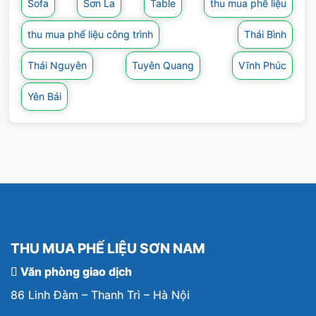
Sofa
Sơn La
Table
thu mua phế liệu
Ngoài dịch vụ thu mua phế liệu sắt, công ty
chúng tôi còn tiến hành thu mua các loại phế
thu mua phế liệu công trình
Thái Bình
liệu khác như đồng, hợp kim, vải, nhôm, innox,
Thái Nguyên
Tuyên Quang
Vĩnh Phúc
giấy, nhựa,… với mức giá cao.
Yên Bái
THU MUA PHẾ LIỆU SƠN NAM
Văn phòng giao dịch
86 Linh Đàm – Thanh Trì – Hà Nội