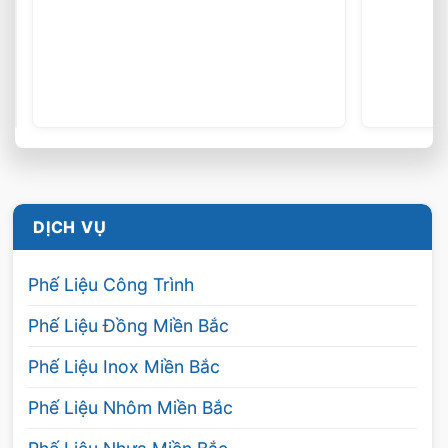
tình nhiều năm.
Tại
Ninh Bình
và các tỉnh lân cận khác, nếu có
nhu cầu bán phế liệu sắt thép thì khách hàng
có thể lựa chọn công ty Sơn Nam. Đây là một
trong số ít các công ty uy tín, chất lượng
chuyên thu mua các loại phế liệu:
DỊCH VỤ
Thu mua sắt vụn: sắt phế liệu, phế phẩm
công nghiệp,…
Phế Liệu Công Trình
Thu mua sắt các loại: sắt công trình, sắt
cảng tàu, sắt ở các xưởng cơ khí,…
Phế Liệu Đồng Miền Bắc
Thu mua sắt tận nơi: có xe chuyên chở,
Phế Liệu Inox Miền Bắc
đảm bảo nhanh chóng,…
Phế Liệu Nhôm Miền Bắc
Nếu bạn đang cần thanh lý phế liệu sắt, hãy