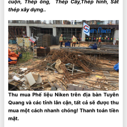
cuộn,
Thép ống,
Thép Cây,
Thép hình, Sắt
thép xây dựng..
Thu mua Phế liệu Niken trên địa bàn Tuyên
Quang và các tỉnh lân cận, tất cả sẽ được thu
mua một cách nhanh chóng! Thanh toán tiền
mặt.