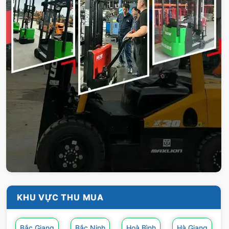
thì hai bên sẽ tiến hành cam kết, ký hợp đồng
thu mua.
Bước 3: Tiến hành thu mua
Sau khi hai bên thống nhất được mức giá,
chúng tôi sẽ sử dụng xe chuyên chở để vận
chuyển và thanh toán đầy đủ cho khách hàng.
Kết thúc quá trình thu gom phế liệu sắt một
cách nhanh chóng và sạch sẽ.
Ngoài dịch vụ thu mua phế liệu sắt, công ty
chúng tôi còn tiến hành thu mua các loại phế
liệu khác như đồng, hợp kim, vải, nhôm, innox,
giấy, nhựa,… với mức giá cao.
KHU VỰC THU MUA
Bắc Giang
Bắc Ninh
Hoà Bình
Hà Giang