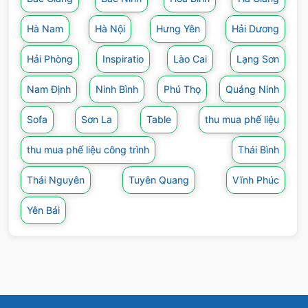
Hà Nam
Hà Nội
Hưng Yên
Hải Dương
Hải Phòng
Inspiratio
Lào Cai
Lạng Sơn
Nam Định
Ninh Bình
Phú Thọ
Quảng Ninh
Sofa
Sơn La
Table
thu mua phế liệu
thu mua phế liệu công trình
Thái Bình
Thái Nguyên
Tuyên Quang
Vĩnh Phúc
Yên Bái