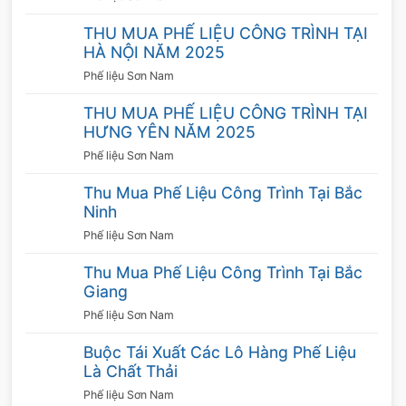
hấp dẫn, đảm bảo giá cao, phù hợp với mức
THU MUA PHẾ LIỆU CÔNG TRÌNH TẠI
giá thị trường tại thời điểm hiện tại.
HÀ NỘI NĂM 2025
Không ngần ngại số lượng
Phế liệu Sơn Nam
Nhiều khách hàng nghĩ rằng các công ty thu
THU MUA PHẾ LIỆU CÔNG TRÌNH TẠI
mua sắt phế liệu là phải hợp tác với các dự án
HƯNG YÊN NĂM 2025
lớn, số lượng nhiều. Tuy nhiên, công ty chúng
Phế liệu Sơn Nam
tôi luôn sẵn sàng phục vụ bạn dù số lượng phế
Thu Mua Phế Liệu Công Trình Tại Bắc
liệu sắt nhiều hay ít.
Ninh
Thu mua nhanh chóng
Phế liệu Sơn Nam
Quy trình thu mua được thực hiện một cách
nhanh chóng, có xe chuyên chở tiện lợi. Hình
Thu Mua Phế Liệu Công Trình Tại Bắc
Giang
thức thanh toán thuận tiện.
Phế liệu Sơn Nam
Quy trình thu mua sắt phế liệu giá cao
Buộc Tái Xuất Các Lô Hàng Phế Liệu
Để giúp cho cả người bán và người mua tiết
Là Chất Thải
kiệm được thời gian, công ty Sơn Nam chúng
Phế liệu Sơn Nam