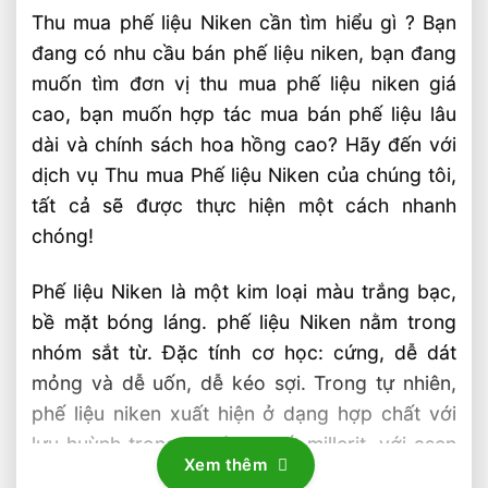
Thu mua phế liệu Niken cần tìm hiểu gì ? Bạn
đang có nhu cầu bán phế liệu niken, bạn đang
muốn tìm đơn vị thu mua phế liệu niken giá
cao, bạn muốn hợp tác mua bán phế liệu lâu
dài và chính sách hoa hồng cao? Hãy đến với
dịch vụ Thu mua Phế liệu Niken của chúng tôi,
tất cả sẽ được thực hiện một cách nhanh
chóng!
Phế liệu Niken là một kim loại màu trắng bạc,
bề mặt bóng láng. phế liệu Niken nằm trong
nhóm sắt từ. Đặc tính cơ học: cứng, dễ dát
mỏng và dễ uốn, dễ kéo sợi. Trong tự nhiên,
phế liệu niken xuất hiện ở dạng hợp chất với
lưu huỳnh trong khoáng chất millerit, với asen
Xem thêm
trong khoáng chất niccolit, và với asen cùng