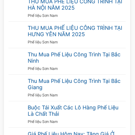
THU MUA PHẾ LIỆU CÔNG TRÌNH TẠI
nhanh chóng, có xe chuyên chở tiện lợi. Hình
HÀ NỘI NĂM 2025
thức thanh toán thuận tiện.
Phế liệu Sơn Nam
THU MUA PHẾ LIỆU CÔNG TRÌNH TẠI
Quy trình thu mua sắt phế liệu giá cao
HƯNG YÊN NĂM 2025
Để giúp cho cả người bán và người mua tiết
Phế liệu Sơn Nam
kiệm được thời gian, công ty Sơn Nam chúng
Thu Mua Phế Liệu Công Trình Tại Bắc
tôi đã xây dựng quy trình mua phế liệu
Ninh
sắt nhanh chóng, gọn lẹ mà vẫn đảm bảo tính
Phế liệu Sơn Nam
khoa học. Quy trình bao gồm 3 bước cụ thể
như sa
Thu Mua Phế Liệu Công Trình Tại Bắc
Giang
Bước 1: Khảo sát
Phế liệu Sơn Nam
Sau khi nhận được thông tin từ người bán thì
các nhân viên của chúng tôi sẽ ghi nhận và
Buộc Tái Xuất Các Lô Hàng Phế Liệu
phản hồi thông tin. Nhân viên sẽ đến trực tiếp
Là Chất Thải
cơ sở của quý khách để khảo sát về số lượng
Phế liệu Sơn Nam
sản phẩm mà quý khách có nhu cầu bán.
Giá Phế Liệu Hôm Nay: Tăng Giá Ở