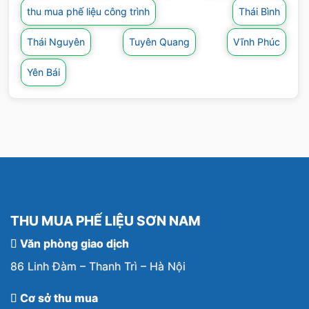
liệu khác như đồng, hợp kim, vải, nhôm, innox,
thu mua phế liệu công trình
Thái Bình
giấy, nhựa,… với mức giá cao.
Thái Nguyên
Tuyên Quang
Vĩnh Phúc
Yên Bái
THU MUA PHẾ LIỆU SƠN NAM
Văn phòng giao dịch
86 Linh Đàm – Thanh Trì – Hà Nội
Cơ sở thu mua