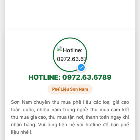
của các tinh thể.
Hiện nay nguồn thiếc nguyên liệu rất khan
hiếm do các mỏ thiếc tự nhiên đã gần cạn kiệt
, sản lượng khai thác dần bị hạn chế, nên công
ty chúng tôi có rất nhiều đơn đề nghị cung cấp
thiếc sản xuất công nghiệp điện tử, điện thoại
di động bởi các công ty samsung, LG .. nên
chúng tôi nhận mua thiếc trên toàn quốc, mua
HOTLINE: 0972.63.6789
thiếc phế liệu, thiếc vụn, mua bã thiếc, xỉ thiếc
số lượng lớn, thu mua thiếc giá cao, thu mua
Phế Liệu Sơn Nam
thiec gia cao Mua thiếc thanh, mua Thiếc
Sơn Nam chuyên thu mua phế liệu các loại giá cao
cuộn…
toàn quốc, nhiều năm trong nghề thu mua cam kết
thu mua giá cao, thu mua tận nơi, thanh toán ngay khi
nhận hàng. Vui lòng liên hệ với hotline để bán phế
liệu nhé !.