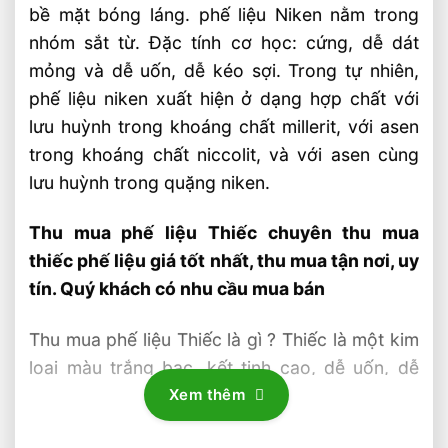
bề mặt bóng láng. phế liệu Niken nằm trong
nhóm sắt từ. Đặc tính cơ học: cứng, dễ dát
mỏng và dễ uốn, dễ kéo sợi. Trong tự nhiên,
phế liệu niken xuất hiện ở dạng hợp chất với
lưu huỳnh trong khoáng chất millerit, với asen
trong khoáng chất niccolit, và với asen cùng
lưu huỳnh trong quặng niken.
Thu mua phế liệu Thiếc chuyên thu mua
thiếc phế liệu giá tốt nhất, thu mua tận nơi, uy
tín. Quý khách có nhu cầu mua bán
Thu mua phế liệu Thiếc là gì ? Thiếc là một kim
loại màu trắng bạc, kết tinh cao, dễ uốn, dễ
dát mỏng. Khi một thanh thiếc bị bẻ cong, âm
Xem thêm
thanh nứt vỡ có thể nghe được do song tinh