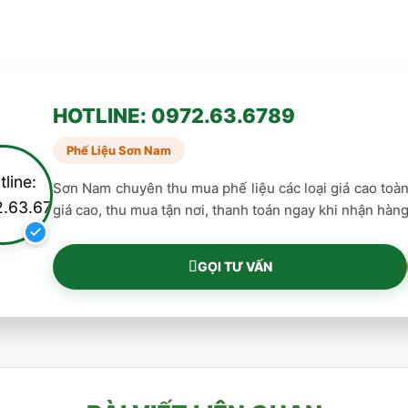
HOTLINE: 0972.63.6789
Phế Liệu Sơn Nam
Sơn Nam chuyên thu mua phế liệu các loại giá cao toà
giá cao, thu mua tận nơi, thanh toán ngay khi nhận hàng.
GỌI TƯ VẤN