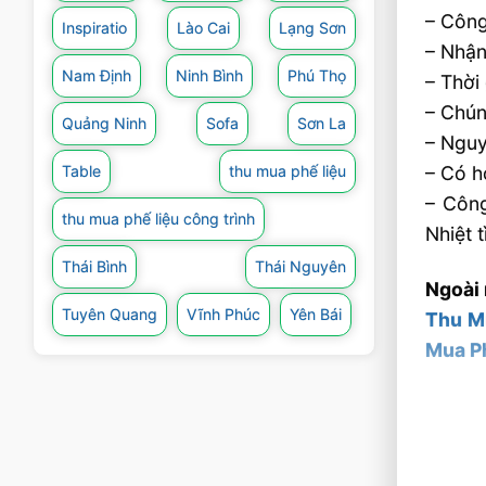
– Công
Inspiratio
Lào Cai
Lạng Sơn
– Nhận
Nam Định
Ninh Bình
Phú Thọ
– Thời
– Chún
Quảng Ninh
Sofa
Sơn La
– Nguy
Table
thu mua phế liệu
– Có h
– Công
thu mua phế liệu công trình
Nhiệt t
Thái Bình
Thái Nguyên
Ngoài 
Tuyên Quang
Vĩnh Phúc
Yên Bái
Thu M
Mua P