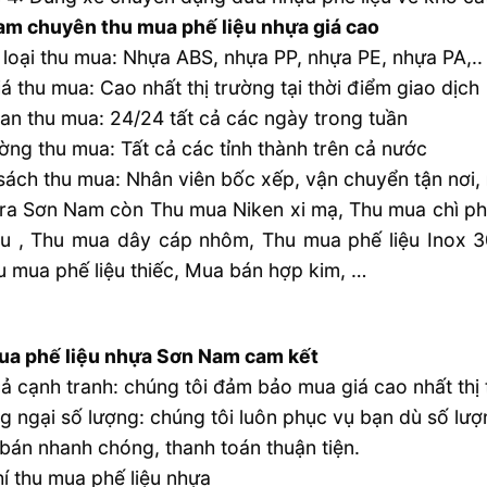
m chuyên thu mua phế liệu nhựa giá cao
loại thu mua: Nhựa ABS, nhựa PP, nhựa PE, nhựa PA,..
á thu mua: Cao nhất thị trường tại thời điểm giao dịch
ian thu mua: 24/24 tất cả các ngày trong tuần
ường thu mua: Tất cả các tỉnh thành trên cả nước
sách thu mua: Nhân viên bốc xếp, vận chuyển tận nơi,
ra Sơn Nam còn Thu mua Niken xi mạ, Thu mua chì phế
ệu , Thu mua dây cáp nhôm, Thu mua phế liệu Inox 
u mua phế liệu thiếc, Mua bán hợp kim, …
ua phế liệu nhựa Sơn Nam cam kết
cả cạnh tranh: chúng tôi đảm bảo mua giá cao nhất thị
g ngại số lượng: chúng tôi luôn phục vụ bạn dù số lượn
bán nhanh chóng, thanh toán thuận tiện.
hí thu mua phế liệu nhựa