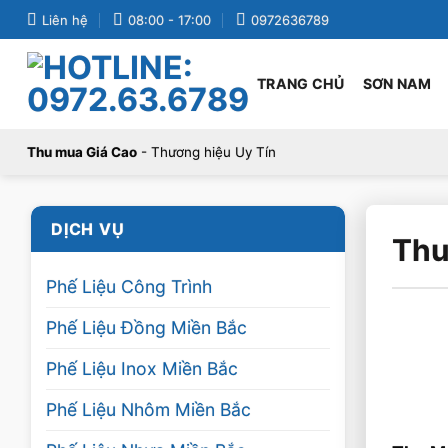
Bỏ
Liên hệ
08:00 - 17:00
0972636789
qua
nội
TRANG CHỦ
SƠN NAM
dung
Thu mua Giá Cao
- Thương hiệu Uy Tín
DỊCH VỤ
Thu
Phế Liệu Công Trình
Phế Liệu Đồng Miền Bắc
Phế Liệu Inox Miền Bắc
Phế Liệu Nhôm Miền Bắc