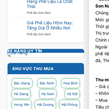
Hàng Phế Liệu Là Chất
Sơn Na
Thải
Chủng 
Phế liệu Sơn Nam
Mức gi
Giá Phế Liệu Hôm Nay:
Thời g
Tăng Giá Ở Nhiều Nơi
Thị tr
Phế liệu Sơn Nam
Chính 
Ngoài 
XE NÂNG UY TÍN
phế li
đà, Th
KHU VỰC THU MUA
Thu m
Bắc Giang
Bắc Ninh
Hoà Bình
– Giá 
– Khôn
Hà Giang
Hà Nam
Hà Nội
– Mua 
Hưng Yên
Hải Dương
Hải Phòng
Tiêu c