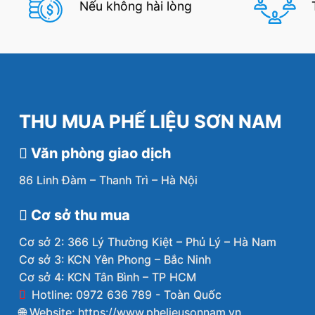
Nếu không hài lòng
THU MUA PHẾ LIỆU SƠN NAM
Văn phòng giao dịch
86 Linh Đàm – Thanh Trì – Hà Nội
Cơ sở thu mua
Cơ sở 2: 366 Lý Thường Kiệt – Phủ Lý – Hà Nam
Cơ sở 3: KCN Yên Phong – Bắc Ninh
Cơ sở 4: KCN Tân Bình – TP HCM
Hotline: 0972 636 789 - Toàn Quốc
🌐 Website:
https://www.phelieusonnam.vn