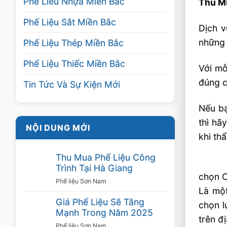
Phế Liêu Nhựa Miền Bắc
Thu M
Phế Liệu Sắt Miền Bắc
Dịch v
những 
Phế Liệu Thép Miền Bắc
Phế Liệu Thiếc Miền Bắc
Với mỗ
đúng c
Tin Tức Và Sự Kiện Mới
Nếu bạ
thì hã
NỘI DUNG MỚI
khi th
Thu Mua Phế Liệu Công
Trình Tại Hà Giang
chọn C
Phế liệu Sơn Nam
Là một
Giá Phế Liệu Sẽ Tăng
chọn l
Mạnh Trong Năm 2025
trên đ
Phế liệu Sơn Nam