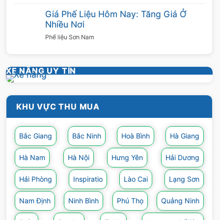
cạnh việc
thu mua phế liệu inox
thì chúng tôi
Giá Phế Liệu Hôm Nay: Tăng Giá Ở
còn cung cấp thêm nhiều hạng mục khác như
Nhiều Nơi
thu mua phế liệu nhôm, đồng, kẽm, giấy vụn
Phế liệu Sơn Nam
với mức giá hấp dẫn.
Ngoài ra Sơn Nam còn mau các loại
XE NÂNG UY TÍN
phế liệu khác, quý khách xem tại đây
!
KHU VỰC THU MUA
Thu Mua Phế Liệu Inox
,
Thu Mua Phế Liệu
Đồng
,
Thu Mua Phế Liệu Nhôm
,
Thu Mua
Bắc Giang
Bắc Ninh
Hoà Bình
Hà Giang
Phế Liệu Sắt
,
Thu Mua Phế Liệu Nhựa
,
Thu
Mua Phế Liệu Thép
Hà Nam
Hà Nội
Hưng Yên
Hải Dương
Hải Phòng
Inspiratio
Lào Cai
Lạng Sơn
Nam Định
Ninh Bình
Phú Thọ
Quảng Ninh