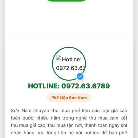
Giá phế liệu inox 304
Loại này thường được dùng để tạo ra các thiết
bị chế biến thực phẩm. Đặc biệt là ngành sản
xuất bia, chế biến sữa, làm rượu vang,… Trung
bình phế liệu inox 304 sẽ có giá khoảng
28.000 – 38.000 đồng/ kg.
Giá phế liệu inox 201
Inox 201 thường được sử dụng làm nồi, chảo
HOTLINE: 0972.63.6789
hay được dùng làm lớp phủ ngoài cùng ở đáy
nồi, ruột bình giữ nhiệt, bình đun siêu tốc,…
Phế Liệu Sơn Nam
Loại này sẽ có giá dao động khoảng 11.000 –
Sơn Nam chuyên thu mua phế liệu các loại giá cao
17.000 đồng/ kg.
toàn quốc, nhiều năm trong nghề thu mua cam kết
thu mua giá cao, thu mua tận nơi, thanh toán ngay khi
Giá inox phế liệu loại 3
nhận hàng. Vui lòng liên hệ với hotline để bán phế