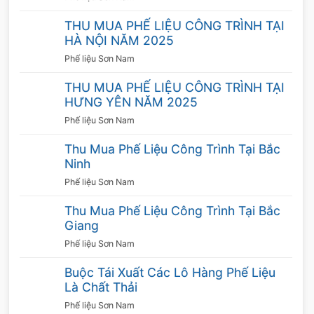
THU MUA PHẾ LIỆU CÔNG TRÌNH TẠI
Đảm bảo thanh toán đúng hạn
HÀ NỘI NĂM 2025
Sau khi khách hàng chấp nhận mức giá chúng
Phế liệu Sơn Nam
tôi đề ra, 2 bên sẽ tiến hành ký kết hợp đồng
THU MUA PHẾ LIỆU CÔNG TRÌNH TẠI
và thực hiện theo đúng những gì đã cam
HƯNG YÊN NĂM 2025
kết. Chúng tôi đảm bảo thanh toán nhanh gọn,
Phế liệu Sơn Nam
thanh toán dưới nhiều hình thức theo nhu cầu
Thu Mua Phế Liệu Công Trình Tại Bắc
của khách hàng. Chính vì thế, quý khách hoàn
Ninh
toàn có thể yên tâm khi hợp tác cùng chúng
Phế liệu Sơn Nam
tôi.
Thu Mua Phế Liệu Công Trình Tại Bắc
Giang
Thời gian làm việc linh hoạt
Phế liệu Sơn Nam
Công ty chúng tôi thu mua 24/24, kể cả thứ 7,
Buộc Tái Xuất Các Lô Hàng Phế Liệu
chủ nhật, ngày nghỉ. Do đó không ảnh hưởng
Là Chất Thải
đến công việc, sinh hoạt của khách hàng. Bên
Phế liệu Sơn Nam