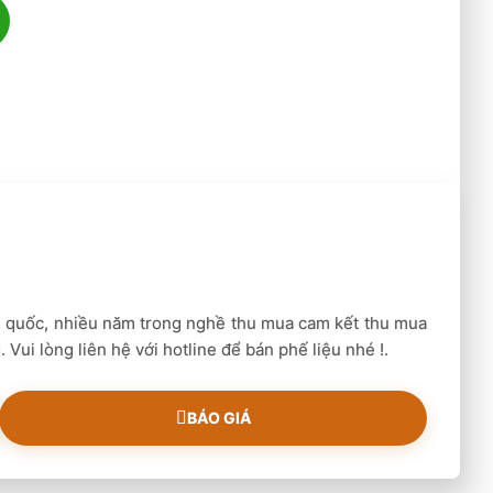
gày nghỉ. Do đó không ảnh hưởng đến công việc,
nox
thì chúng tôi còn cung cấp thêm nhiều hạng
ới mức giá hấp dẫn.
h xem tại đây
a Phế Liệu Nhôm
,
Thu Mua Phế Liệu Sắt
,
Thu
n quốc, nhiều năm trong nghề thu mua cam kết thu mua
 Vui lòng liên hệ với hotline để bán phế liệu nhé !.
BÁO GIÁ