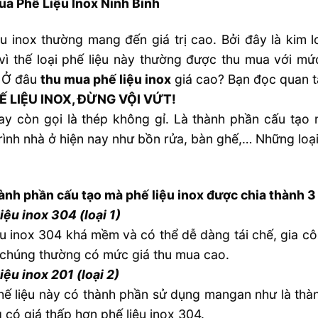
a Phế Liệu Inox Ninh Bình
ệu inox thường mang đến giá trị cao. Bởi đây là kim l
vì thế loại phế liệu này thường được thu mua với mứ
? Ở đâu
thu mua phế liệu inox
giá cao? Bạn đọc quan t
Ế LIỆU INOX, ĐỪNG VỘI VỨT!
ay còn gọi là thép không gỉ. Là thành phần cấu tạo
rình nhà ở hiện nay như bồn rửa, bàn ghế,… Những loại 
ành phần cấu tạo mà phế liệu inox được chia thành 3 
iệu inox 304 (loại 1)
ệu inox 304 khá mềm và có thể dễ dàng tái chế, gia cô
, chúng thường có mức giá thu mua cao.
iệu inox 201 (loại 2)
hế liệu này có thành phần sử dụng mangan như là thà
 có giá thấp hơn phế liệu inox 304.