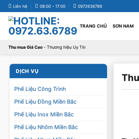
Bỏ
Liên hệ
08:00 - 17:00
0972636789
qua
nội
TRANG CHỦ
SƠN NAM
dung
Thu mua Giá Cao
- Thương hiệu Uy Tín
DỊCH VỤ
Thu
Phế Liệu Công Trình
Phế Liệu Đồng Miền Bắc
Phế Liệu Inox Miền Bắc
Phế Liệu Nhôm Miền Bắc