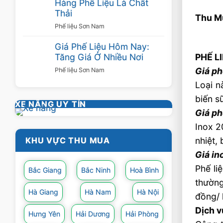
Hàng Phế Liệu Là Chất
Thải
Thu Mu
Phế liệu Sơn Nam
Giá Phế Liệu Hôm Nay:
PHẾ L
Tăng Giá Ở Nhiều Nơi
Giá ph
Phế liệu Sơn Nam
Loại n
biến s
XE NÂNG UY TÍN
Giá ph
Inox 2
nhiệt,
KHU VỰC THU MUA
Giá in
Phế li
Bắc Giang
Bắc Ninh
Hoà Bình
thường
Hà Giang
Hà Nam
Hà Nội
đồng/
Dịch v
Hưng Yên
Hải Dương
Hải Phòng