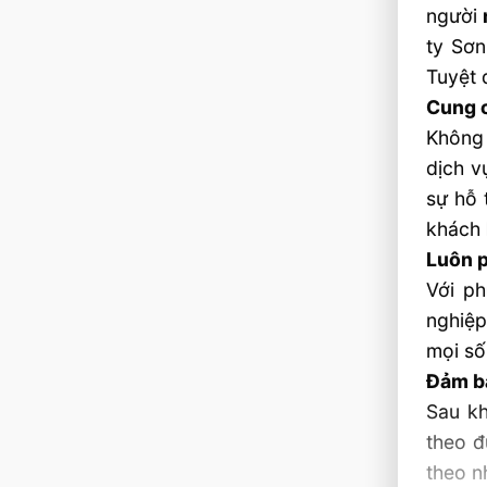
người
ty Sơn
Tuyệt 
Cung c
Không 
dịch v
sự hỗ 
khách 
Luôn p
Với ph
nghiệp
mọi số
Đảm b
Sau kh
theo đ
theo n