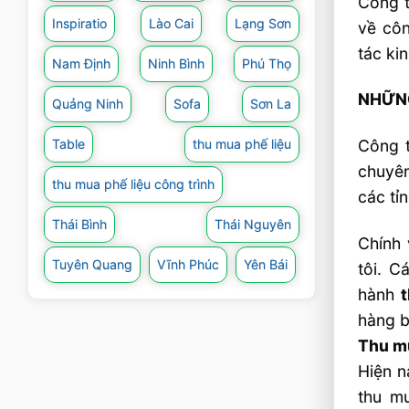
Công t
Inspiratio
Lào Cai
Lạng Sơn
về côn
tác kin
Nam Định
Ninh Bình
Phú Thọ
NHỮNG
Quảng Ninh
Sofa
Sơn La
Table
thu mua phế liệu
Công t
chuyê
thu mua phế liệu công trình
các tỉn
Thái Bình
Thái Nguyên
Chính 
Tuyên Quang
Vĩnh Phúc
Yên Bái
tôi. C
hành
hàng b
Thu mu
Hiện n
thu m