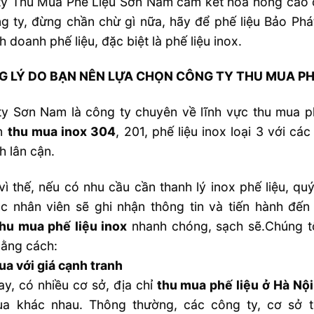
y Thu Mua Phế Liệu Sơn Nam cam kết hoa hồng cao ch
g ty, đừng chần chừ gì nữa, hãy để phế liệu Bảo Ph
h doanh phế liệu, đặc biệt là phế liệu inox.
 LÝ DO BẠN NÊN LỰA CHỌN CÔNG TY THU MUA PH
y Sơn Nam là công ty chuyên về lĩnh vực thu mua ph
n
thu mua inox 304
, 201, phế liệu inox loại 3 với cá
h lân cận.
vì thế, nếu có nhu cầu cần thanh lý inox phế liệu, qu
ác nhân viên sẽ ghi nhận thông tin và tiến hành đến
thu mua phế liệu inox
nhanh chóng, sạch sẽ.Chúng tô
ằng cách:
a với giá cạnh tranh
ay, có nhiều cơ sở, địa chỉ
thu mua phế liệu ở Hà Nội
ua khác nhau. Thông thường, các công ty, cơ sở 