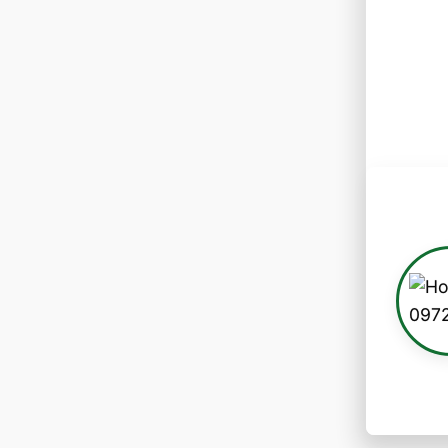
Thời g
Công t
sinh h
mục kh
Ngoài 
Thu M
Mua P