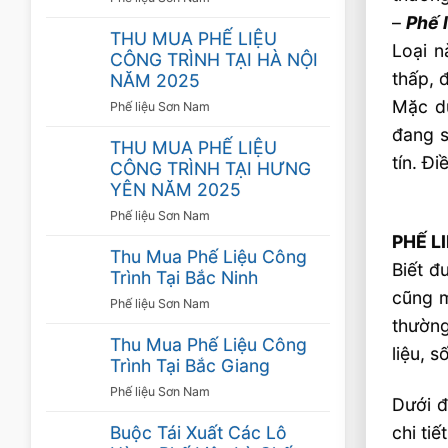
–
Phế l
THU MUA PHẾ LIỆU
Loại n
CÔNG TRÌNH TẠI HÀ NỘI
thấp, 
NĂM 2025
Mặc dù
Phế liệu Sơn Nam
đang s
THU MUA PHẾ LIỆU
tín. Đ
CÔNG TRÌNH TẠI HƯNG
YÊN NĂM 2025
Phế liệu Sơn Nam
PHẾ L
Thu Mua Phế Liệu Công
Biết đ
Trình Tại Bắc Ninh
cũng m
Phế liệu Sơn Nam
thường
Thu Mua Phế Liệu Công
liệu, 
Trình Tại Bắc Giang
Phế liệu Sơn Nam
Dưới đ
chi tiế
Buộc Tái Xuất Các Lô