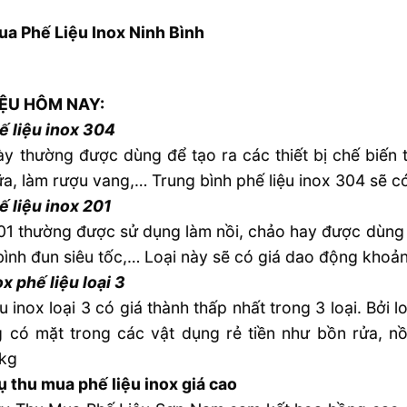
a Phế Liệu Inox Ninh Bình
IỆU HÔM NAY:
ế liệu inox 304
ày thường được dùng để tạo ra các thiết bị chế biến 
ữa, làm rượu vang,… Trung bình phế liệu inox 304 sẽ 
ế liệu inox 201
01 thường được sử dụng làm nồi, chảo hay được dùng l
 bình đun siêu tốc,… Loại này sẽ có giá dao động khoả
ox phế liệu loại 3
ệu inox loại 3 có giá thành thấp nhất trong 3 loại. Bởi
 có mặt trong các vật dụng rẻ tiền như bồn rửa, n
 kg
ụ thu mua phế liệu inox giá cao