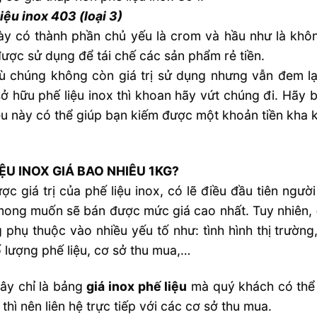
iệu inox 403 (loại 3)
ày có thành phần chủ yếu là crom và hầu như là không 
được sử dụng để tái chế các sản phẩm rẻ tiền.
 chúng không còn giá trị sử dụng nhưng vẫn đem lại g
ở hữu phế liệu inox thì khoan hãy vứt chúng đi. Hãy 
iều này có thể giúp bạn kiếm được một khoản tiền kha 
IỆU INOX GIÁ BAO NHIÊU 1KG?
ược giá trị của phế liệu inox, có lẽ điều đầu tiên ngư
ong muốn sẽ bán được mức giá cao nhất. Tuy nhiên,
 phụ thuộc vào nhiều yếu tố như: tình hình thị trường
số lượng phế liệu, cơ sở thu mua,…
ây chỉ là bảng
giá inox phế liệu
mà quý khách có thể 
t thì nên liên hệ trực tiếp với các cơ sở thu mua.