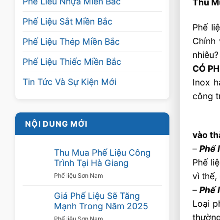
Phế Liêu Nhựa Miền Bắc
Thu Mu
Phế Liệu Sắt Miền Bắc
Phế li
Chính 
Phế Liệu Thép Miền Bắc
nhiêu
Phế Liệu Thiếc Miền Bắc
CÓ PH
Tin Tức Và Sự Kiện Mới
Inox h
công t
NỘI DUNG MỚI
vào th
–
Phế l
Thu Mua Phế Liệu Công
Phế li
Trình Tại Hà Giang
vì thế
Phế liệu Sơn Nam
–
Phế l
Giá Phế Liệu Sẽ Tăng
Loại p
Mạnh Trong Năm 2025
thường
Phế liệu Sơn Nam