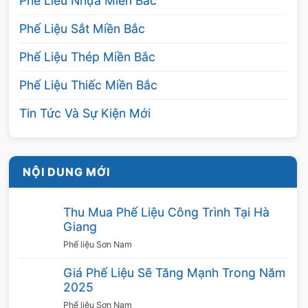
Phế Liêu Nhựa Miền Bắc
quy trình thu mua nhanh gọn với sự hỗ trợ của
Phế Liệu Sắt Miền Bắc
các xe chuyên chở. Đồng thời, chúng tôi còn
hỗ trợ dọn dẹp, trả lại không gian sạch sẽ cho
Phế Liệu Thép Miền Bắc
khách hàng.
Phế Liệu Thiếc Miền Bắc
Luôn phục vụ tận tình
Tin Tức Và Sự Kiện Mới
Với phương châm luôn đặt khách hàng lên
hàng đầu, các nhân viên của chúng tôi được
NỘI DUNG MỚI
đào tạo chuyên nghiệp sẽ tư vấn, hướng dẫn
nhiệt tình cho khách hàng. Đồng thời, chúng
Thu Mua Phế Liệu Công Trình Tại Hà
tôi nhận
thu mua inox phế liệu
với mọi số
Giang
lượng, khoảng cách địa lý. Chúng tôi không
Phế liệu Sơn Nam
ngại đường xa hay số lượng ít.
Giá Phế Liệu Sẽ Tăng Mạnh Trong Năm
Đảm bảo thanh toán đúng hạn
2025
Phế liệu Sơn Nam