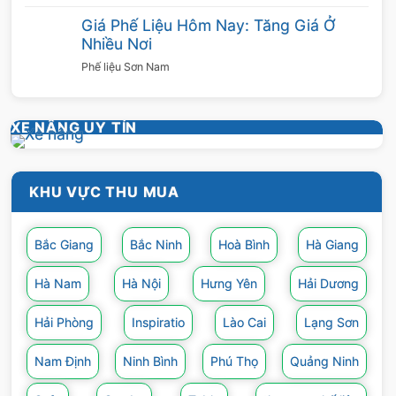
với mức giá hấp dẫn.
Giá Phế Liệu Hôm Nay: Tăng Giá Ở
Nhiều Nơi
Ngoài ra Sơn Nam còn mua các loại
Phế liệu Sơn Nam
phế liệu khác, quý khách xem tại đây
Thu Mua Phế Liệu Inox
,
Thu Mua Phế Liệu
XE NÂNG UY TÍN
Đồng
,
Thu Mua Phế Liệu Nhôm
,
Thu Mua
Phế Liệu Sắt
,
Thu Mua Phế Liệu Nhựa
,
Thu
Mua Phế Liệu Thép
KHU VỰC THU MUA
Bắc Giang
Bắc Ninh
Hoà Bình
Hà Giang
Hà Nam
Hà Nội
Hưng Yên
Hải Dương
Hải Phòng
Inspiratio
Lào Cai
Lạng Sơn
Nam Định
Ninh Bình
Phú Thọ
Quảng Ninh