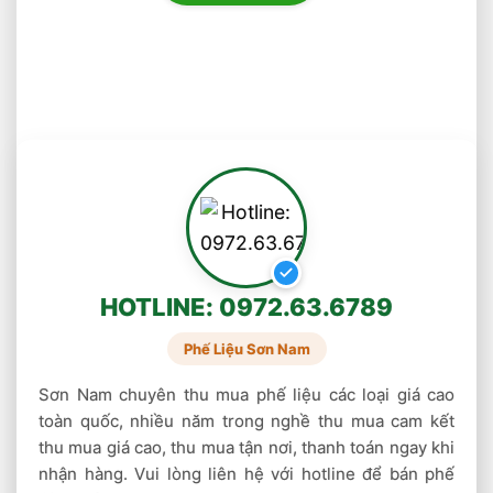
xuất bia, chế biến sữa, làm rượu vang,… Trung
bình phế liệu inox 304 sẽ có giá khoảng
28.000 – 38.000 đồng/ kg.
Giá phế liệu inox 201
Inox 201 thường được sử dụng làm nồi, chảo
hay được dùng làm lớp phủ ngoài cùng ở đáy
nồi, ruột bình giữ nhiệt, bình đun siêu tốc,…
Loại này sẽ có giá dao động khoảng 11.000 –
HOTLINE: 0972.63.6789
17.000 đồng/ kg.
Phế Liệu Sơn Nam
Giá inox phế liệu loại 3
Sơn Nam chuyên thu mua phế liệu các loại giá cao
hế liệu inox loại 3 có giá thành thấp nhất trong
toàn quốc, nhiều năm trong nghề thu mua cam kết
thu mua giá cao, thu mua tận nơi, thanh toán ngay khi
3 loại. Bởi loại này không có nhiều tính năng ưu
nhận hàng. Vui lòng liên hệ với hotline để bán phế
việt. Chúng thường có mặt trong các vật dụng