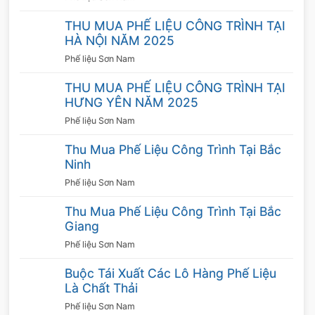
Sau khi khách hàng chấp nhận mức giá chúng
tôi đề ra, 2 bên sẽ tiến hành ký kết hợp đồng
THU MUA PHẾ LIỆU CÔNG TRÌNH TẠI
HÀ NỘI NĂM 2025
và thực hiện theo đúng những gì đã cam
Phế liệu Sơn Nam
kết. Chúng tôi đảm bảo thanh toán nhanh gọn,
thanh toán dưới nhiều hình thức theo nhu cầu
THU MUA PHẾ LIỆU CÔNG TRÌNH TẠI
HƯNG YÊN NĂM 2025
của khách hàng. Chính vì thế, quý khách hoàn
toàn có thể yên tâm khi hợp tác cùng chúng
Phế liệu Sơn Nam
tôi.
Thu Mua Phế Liệu Công Trình Tại Bắc
Ninh
Thời gian làm việc linh hoạt
Phế liệu Sơn Nam
Công ty chúng tôi thu mua 24/24, kể cả thứ 7,
Thu Mua Phế Liệu Công Trình Tại Bắc
chủ nhật, ngày nghỉ. Do đó không ảnh hưởng
Giang
đến công việc, sinh hoạt của khách hàng. Bên
Phế liệu Sơn Nam
cạnh việc
thu mua phế liệu inox
thì chúng tôi
Buộc Tái Xuất Các Lô Hàng Phế Liệu
còn cung cấp thêm nhiều hạng mục khác như
Là Chất Thải
thu mua phế liệu nhôm, đồng, kẽm, giấy vụn
Phế liệu Sơn Nam