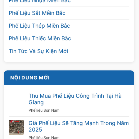
Phế Liêu Nhựa Miền Bắc
quy trình thu mua nhanh gọn với sự hỗ trợ của
Phế Liệu Sắt Miền Bắc
các xe chuyên chở. Đồng thời, chúng tôi còn
hỗ trợ dọn dẹp, trả lại không gian sạch sẽ cho
Phế Liệu Thép Miền Bắc
khách hàng.
Phế Liệu Thiếc Miền Bắc
Luôn phục vụ tận tình
Tin Tức Và Sự Kiện Mới
Với phương châm luôn đặt khách hàng lên
hàng đầu, các nhân viên của chúng tôi được
NỘI DUNG MỚI
đào tạo chuyên nghiệp sẽ tư vấn, hướng dẫn
nhiệt tình cho khách hàng. Đồng thời, chúng
Thu Mua Phế Liệu Công Trình Tại Hà
tôi nhận
thu mua inox phế liệu
với mọi số
Giang
lượng, khoảng cách địa lý. Chúng tôi không
Phế liệu Sơn Nam
ngại đường xa hay số lượng ít.
Giá Phế Liệu Sẽ Tăng Mạnh Trong Năm
Đảm bảo thanh toán đúng hạn
2025
Phế liệu Sơn Nam