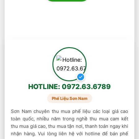
xuất bia, chế biến sữa, làm rượu vang,… Trung
bình phế liệu inox 304 sẽ có giá khoảng
28.000 – 38.000 đồng/ kg.
Giá phế liệu inox 201
nox 201 thường được sử dụng làm nồi, chảo
hay được dùng làm lớp phủ ngoài cùng ở đáy
nồi, ruột bình giữ nhiệt, bình đun siêu tốc,…
Loại này sẽ có giá dao động khoảng 11.000 –
HOTLINE: 0972.63.6789
17.000 đồng/ kg.
Phế Liệu Sơn Nam
Giá inox phế liệu loại 3
Sơn Nam chuyên thu mua phế liệu các loại giá cao
Phế liệu inox loại 3 có giá thành thấp nhất
toàn quốc, nhiều năm trong nghề thu mua cam kết
thu mua giá cao, thu mua tận nơi, thanh toán ngay khi
trong 3 loại. Bởi loại này không có nhiều tính
nhận hàng. Vui lòng liên hệ với hotline để bán phế
năng ưu việt. Chúng thường có mặt trong các