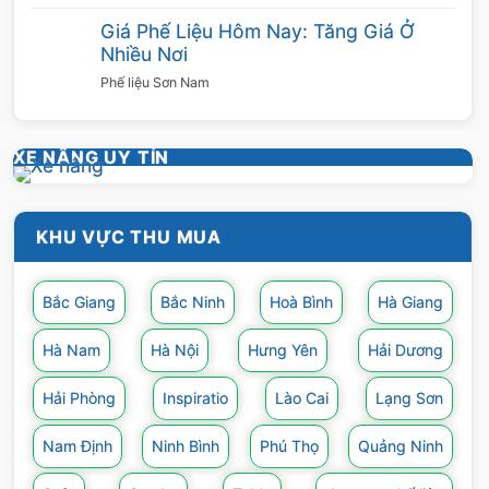
với mức giá hấp dẫn.
Giá Phế Liệu Hôm Nay: Tăng Giá Ở
Nhiều Nơi
Ngoài ra Sơn Nam còn mua các loại
Phế liệu Sơn Nam
phế liệu khác, quý khách xem tại đây
Thu Mua Phế Liệu Inox
,
Thu Mua Phế Liệu
XE NÂNG UY TÍN
Đồng
,
Thu Mua Phế Liệu Nhôm
,
Thu Mua
Phế Liệu Sắt
,
Thu Mua Phế Liệu Nhựa
,
Thu
Mua Phế Liệu Thép
KHU VỰC THU MUA
Bắc Giang
Bắc Ninh
Hoà Bình
Hà Giang
Hà Nam
Hà Nội
Hưng Yên
Hải Dương
Hải Phòng
Inspiratio
Lào Cai
Lạng Sơn
Nam Định
Ninh Bình
Phú Thọ
Quảng Ninh