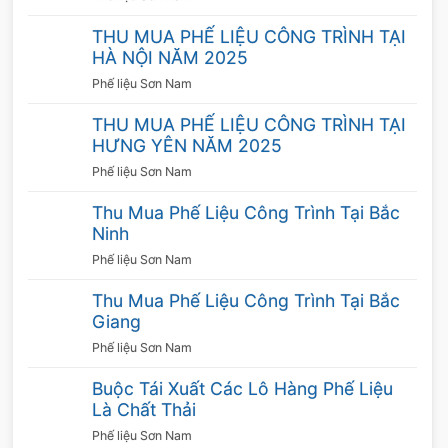
Sau khi khách hàng chấp nhận mức giá chúng
tôi đề ra, 2 bên sẽ tiến hành ký kết hợp đồng
THU MUA PHẾ LIỆU CÔNG TRÌNH TẠI
HÀ NỘI NĂM 2025
và thực hiện theo đúng những gì đã cam
Phế liệu Sơn Nam
kết. Chúng tôi đảm bảo thanh toán nhanh gọn,
thanh toán dưới nhiều hình thức theo nhu cầu
THU MUA PHẾ LIỆU CÔNG TRÌNH TẠI
HƯNG YÊN NĂM 2025
của khách hàng. Chính vì thế, quý khách hoàn
toàn có thể yên tâm khi hợp tác cùng chúng
Phế liệu Sơn Nam
tôi.
Thu Mua Phế Liệu Công Trình Tại Bắc
Ninh
Thời gian làm việc linh hoạt
Phế liệu Sơn Nam
Công ty chúng tôi thu mua 24/24, kể cả thứ 7,
Thu Mua Phế Liệu Công Trình Tại Bắc
chủ nhật, ngày nghỉ. Do đó không ảnh hưởng
Giang
đến công việc, sinh hoạt của khách hàng. Bên
Phế liệu Sơn Nam
cạnh việc
thu mua phế liệu inox
thì chúng tôi
Buộc Tái Xuất Các Lô Hàng Phế Liệu
còn cung cấp thêm nhiều hạng mục khác như
Là Chất Thải
thu mua phế liệu nhôm, đồng, kẽm, giấy vụn
Phế liệu Sơn Nam