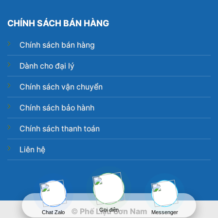
CHÍNH SÁCH BÁN HÀNG
Chính sách bán hàng
Dành cho đại lý
Chính sách vận chuyển
Chính sách bảo hành
Chính sách thanh toán
Liên hệ
Gọi điện
©
Phế Liệu Sơn Nam
Chat Zalo
Messenger